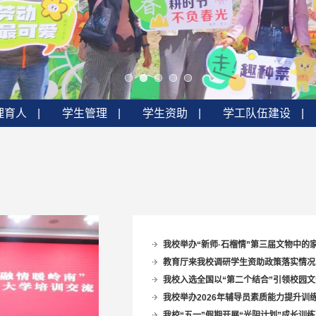
理育人
|
学生管理
|
学生资助
|
学工队伍建设
|
我校举办“新师·石榴情”第三届文物中的
教育厅来我校调研学生资助政策落实情况
我校入选全国以“第二个结合”引领校园
我校举办2026年辅导员素质能力提升训练
我校“五一”假期开展“光阴计划”成长训