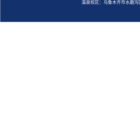
温泉校区：乌鲁木齐市水磨沟区观景