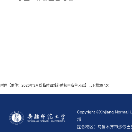
附件【
附件：2026年3月份临时困难补助初审名单.xlsx
】已下载
397
次
Copyright ©Xinjiang N
部
昆仑校区：乌鲁木齐市沙依巴克区新