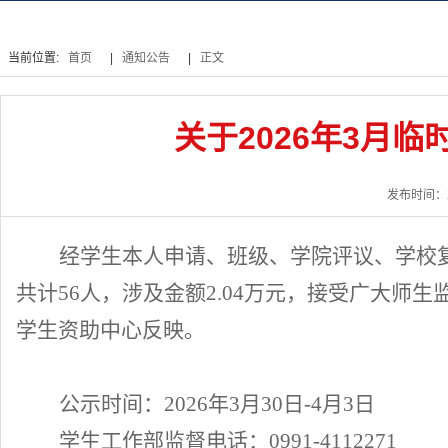
联系我们
当前位置:
首页
|
通知公告
|
正文
关于2026年3月
发布时间：2
经学生本人申请、班级、学院评议、学校
共计
56
人，涉及金额
2.04万
元，接受广大师生
学生资助中心
反映。
公示时间：
202
6
年
3
月
30
日
-
4
月
3
日
学生
工作部
监督电话：
0991-
4112271